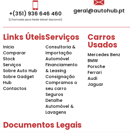
geral@autohub.pt
+(351) 936 646 460
(Chamada para Rede Móvel Nacional)
Links Úteis
Serviços
Carros
Usados
Inicio
Consultoria &
Comparar
Importação
Mercedes Benz
Stock
Automóvel
BMW
Serviços
Financiamento
Porsche
Sobre Auto Hub
& Leasing
Ferrari
Sobre Gadget
Consignação
Audi
Hub
Compramos o
Jaguar
Contactos
seu carro
Seguros
Detalhe
Automóvel &
Lavagens
Documentos Legais