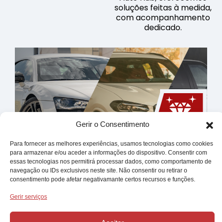
soluções feitas à medida,
com acompanhamento
dedicado.
Gerir o Consentimento
Para fornecer as melhores experiências, usamos tecnologias como cookies
para armazenar e/ou aceder a informações do dispositivo. Consentir com
Três Gamas, Um Só
essas tecnologias nos permitirá processar dados, como comportamento de
navegação ou IDs exclusivos neste site. Não consentir ou retirar o
Compromisso
consentimento pode afetar negativamante certos recursos e funções.
Platinum, Gold e Silver — três formas distintas de
viver a mesma promessa com qualidade Auto Hub
Gerir serviços
em cada detalhe.