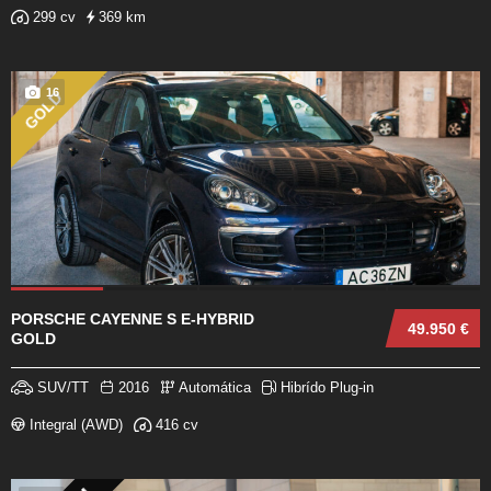
299 cv
369 km
16
GOLD
PORSCHE CAYENNE S E-HYBRID
49.950 €
GOLD
SUV/TT
2016
Automática
Hibrído Plug-in
Integral (AWD)
416 cv