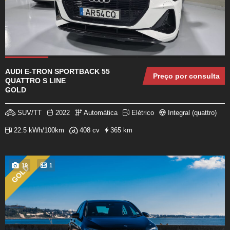
AUDI E-TRON SPORTBACK 55
Preço por consulta
QUATTRO S LINE
GOLD
SUV/TT
2022
Automática
Elétrico
Integral (quattro)
22.5 kWh/100km
408 cv
365 km
19
1
GOLD