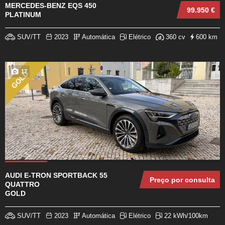
MERCEDES-BENZ EQS 450
99.950 €
PLATINUM
SUV/TT
2023
Automática
Elétrico
360 cv
600 km
17
GOLD
AUDI E-TRON SPORTBACK 55
Preço por consulta
QUATTRO
GOLD
SUV/TT
2023
Automática
Elétrico
22 kWh/100km