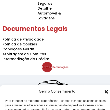
Seguros
Detalhe
Automóvel &
Lavagens
Documentos Legais
Política de Privacidade
Política de Cookies
Condições Gerais
Arbitragem de Conflitos
Intermediação de Crédito
Gerir o Consentimento
Para fornecer as melhores experiências, usamos tecnologias como cookies
para armazenar e/ou aceder a informações do dispositivo. Consentir com
Projeto Acelerar 2030, desenvolvido pela Condensado
essas tecnologias nos permitirá processar dados, como comportamento de