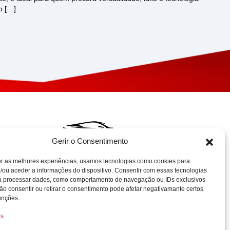
o […]
Gerir o Consentimento
er as melhores experiências, usamos tecnologias como cookies para
Projeto Acelerar 2030,
/ou aceder a informações do dispositivo. Consentir com essas tecnologias
rá processar dados, como comportamento de navegação ou IDs exclusivos
desenvolvido pela Condensado
Não consentir ou retirar o consentimento pode afetar negativamante certos
Numérico. Copyright © AUTO
unções.
HUB – 2025 | Gadget Hub, Lda. |
NIPC: 515244902. Todos os
os
direitos reservados.