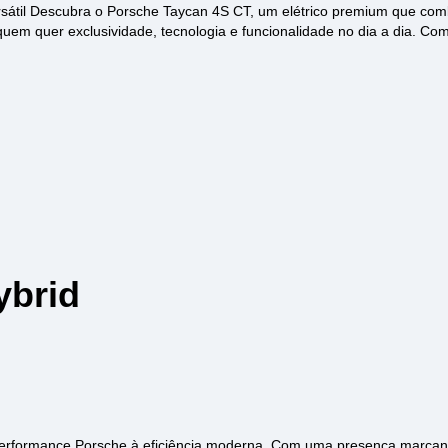
sátil Descubra o Porsche Taycan 4S CT, um elétrico premium que comb
quem quer exclusividade, tecnologia e funcionalidade no dia a dia. Com 
ybrid
formance Porsche à eficiência moderna. Com uma presença marcante, 