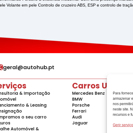
pele Volante em pele Controlo de cruzeiro ABS, ESP e controlo de traçã
geral@autohub.pt
erviços
Carros Usados
sultoria & Importação
Mercedes Benz
Para fornec
tomóvel
BMW
armazenar e
nos permiti
anciamento & Leasing
Porsche
neste site. 
nsignação
Ferrari
recursos e f
mpramos o seu carro
Audi
guros
Jaguar
Gerir serviç
alhe Automóvel &