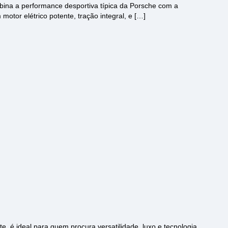
ina a performance desportiva típica da Porsche com a
motor elétrico potente, tração integral, e […]
é ideal para quem procura versatilidade, luxo e tecnologia