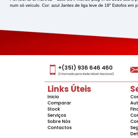
num só veículo. Cor: azul Jantes de liga leve de 18″ Estofos em 
+(351) 936 646 460
(Chamada para Rede Móvel Nacional)
Links Úteis
S
Inicio
Con
Comparar
Au
Stock
Fin
Serviços
Co
Sobre Nós
Co
Contactos
Se
Det