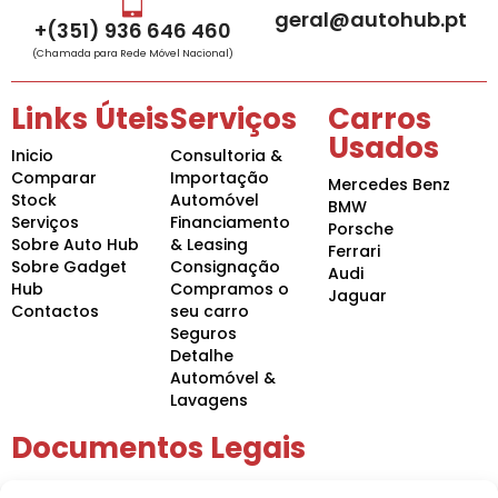
geral@autohub.pt
+(351) 936 646 460
(Chamada para Rede Móvel Nacional)
Links Úteis
Serviços
Carros
Usados
Inicio
Consultoria &
Comparar
Importação
Mercedes Benz
Stock
Automóvel
BMW
Serviços
Financiamento
Porsche
Sobre Auto Hub
& Leasing
Ferrari
Sobre Gadget
Consignação
Audi
Hub
Compramos o
Jaguar
Contactos
seu carro
Seguros
Detalhe
Automóvel &
Lavagens
Documentos Legais
Política de Privacidade