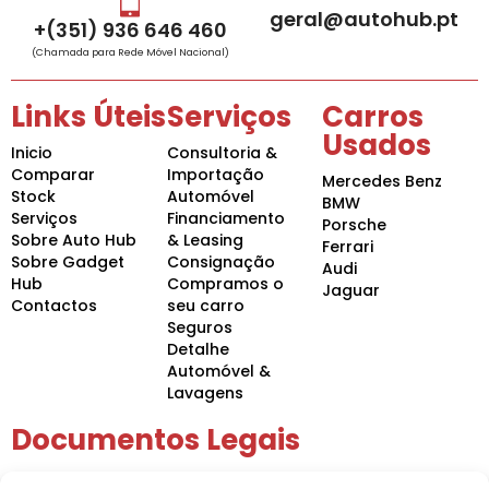
geral@autohub.pt
+(351) 936 646 460
(Chamada para Rede Móvel Nacional)
Links Úteis
Serviços
Carros
Usados
Inicio
Consultoria &
Comparar
Importação
Mercedes Benz
Stock
Automóvel
BMW
Serviços
Financiamento
Porsche
Sobre Auto Hub
& Leasing
Ferrari
Sobre Gadget
Consignação
Audi
Hub
Compramos o
Jaguar
Contactos
seu carro
Seguros
Detalhe
Automóvel &
Lavagens
Documentos Legais
Política de Privacidade