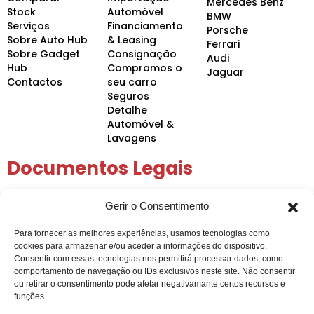
Mercedes Benz
Stock
Automóvel
BMW
Serviços
Financiamento
Porsche
Sobre Auto Hub
& Leasing
Ferrari
Sobre Gadget
Consignação
Audi
Hub
Compramos o
Jaguar
Contactos
seu carro
Seguros
Detalhe
Automóvel &
Lavagens
Documentos Legais
Política de Privacidade
Gerir o Consentimento
Política de Cookies
Condições Gerais
Para fornecer as melhores experiências, usamos tecnologias como
Arbitragem de Conflitos
cookies para armazenar e/ou aceder a informações do dispositivo.
Intermediação de Crédito
Consentir com essas tecnologias nos permitirá processar dados, como
comportamento de navegação ou IDs exclusivos neste site. Não consentir
ou retirar o consentimento pode afetar negativamante certos recursos e
funções.