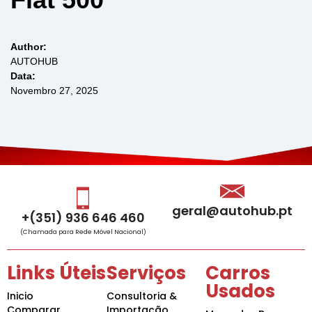
Author:
AUTOHUB
Data:
Novembro 27, 2025
geral@autohub.pt
+(351) 936 646 460
(Chamada para Rede Móvel Nacional)
Links Úteis
Serviços
Carros
Usados
Inicio
Consultoria &
Comparar
Importação