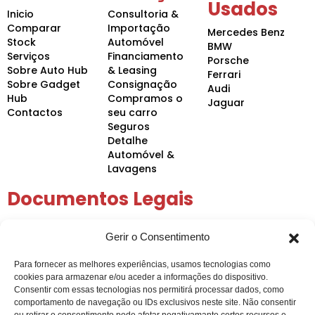
Usados
Inicio
Consultoria &
Comparar
Importação
Mercedes Benz
Stock
Automóvel
BMW
Serviços
Financiamento
Porsche
Sobre Auto Hub
& Leasing
Ferrari
Sobre Gadget
Consignação
Audi
Hub
Compramos o
Jaguar
Contactos
seu carro
Seguros
Detalhe
Automóvel &
Lavagens
Documentos Legais
Política de Privacidade
Gerir o Consentimento
Política de Cookies
Condições Gerais
Para fornecer as melhores experiências, usamos tecnologias como
Arbitragem de Conflitos
cookies para armazenar e/ou aceder a informações do dispositivo.
Intermediação de Crédito
Consentir com essas tecnologias nos permitirá processar dados, como
comportamento de navegação ou IDs exclusivos neste site. Não consentir