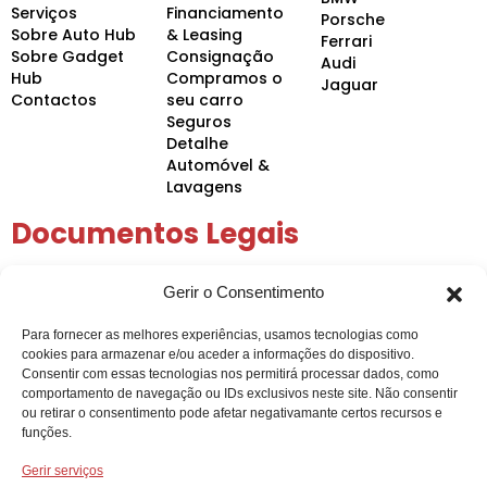
Serviços
Financiamento
Porsche
Sobre Auto Hub
& Leasing
Ferrari
Sobre Gadget
Consignação
Audi
Hub
Compramos o
Jaguar
Contactos
seu carro
Seguros
Detalhe
Automóvel &
Lavagens
Documentos Legais
Política de Privacidade
Gerir o Consentimento
Política de Cookies
Condições Gerais
Para fornecer as melhores experiências, usamos tecnologias como
Arbitragem de Conflitos
cookies para armazenar e/ou aceder a informações do dispositivo.
Intermediação de Crédito
Consentir com essas tecnologias nos permitirá processar dados, como
comportamento de navegação ou IDs exclusivos neste site. Não consentir
ou retirar o consentimento pode afetar negativamante certos recursos e
funções.
Gerir serviços