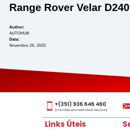
Range Rover Velar D240
Author:
AUTOHUB
Data:
Novembro 26, 2025
+(351) 936 646 460
(Chamada para Rede Móvel Nacional)
Links Úteis
S