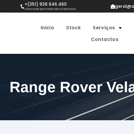
+(351) 936 646 460
geral@a
Chamada para Rede Móvel Nacional
Inicio
Stock
Serviços
Contactos
Range Rover Vel