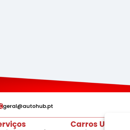
geral@autohub.pt
erviços
Carros Usados