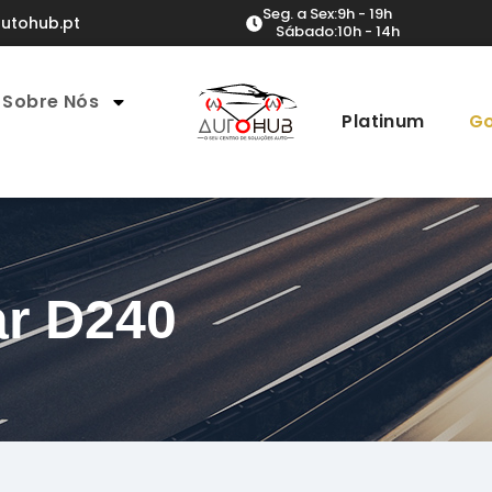
Seg. a Sex:
9h - 19h
utohub.pt
Sábado:
10h - 14h
Sobre Nós
Platinum
Go
ar D240