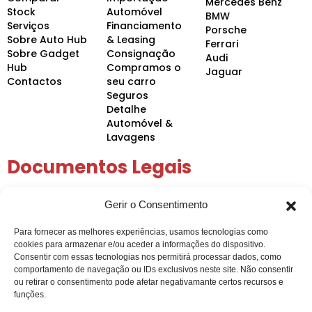
Mercedes Benz
Stock
Automóvel
BMW
Serviços
Financiamento
Porsche
Sobre Auto Hub
& Leasing
Ferrari
Sobre Gadget
Consignação
Audi
Hub
Compramos o
Jaguar
Contactos
seu carro
Seguros
Detalhe
Automóvel &
Lavagens
Documentos Legais
Política de Privacidade
Gerir o Consentimento
Política de Cookies
Condições Gerais
Para fornecer as melhores experiências, usamos tecnologias como
Arbitragem de Conflitos
cookies para armazenar e/ou aceder a informações do dispositivo.
Intermediação de Crédito
Consentir com essas tecnologias nos permitirá processar dados, como
comportamento de navegação ou IDs exclusivos neste site. Não consentir
ou retirar o consentimento pode afetar negativamante certos recursos e
funções.