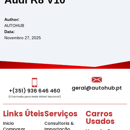
Author:
AUTOHUB
Data:
Novembro 27, 2025
geral@autohub.pt
+(351) 936 646 460
(Chamada para Rede Móvel Nacional)
Links Úteis
Serviços
Carros
Usados
Inicio
Consultoria &
Comparar
Importação