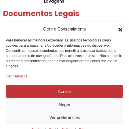
Lavagens
Documentos Legais
Política de Privacidade
Gerir o Consentimento
Política de Cookies
Condições Gerais
Para fornecer as melhores experiências, usamos tecnologias como
Arbitragem de Conflitos
cookies para armazenar e/ou aceder a informações do dispositivo.
Intermediação de Crédito
Consentir com essas tecnologias nos permitirá processar dados, como
comportamento de navegação ou IDs exclusivos neste site. Não consentir
ou retirar o consentimento pode afetar negativamante certos recursos e
funções.
Gerir serviços
Aceitar
Negar
Projeto Acelerar 2030, desenvolvido pela Condensado
Numérico. Copyright © AUTO HUB – 2025 | Gadget Hub,
Lda. | NIPC: 515244902. Todos os direitos reservados.
Ver preferências