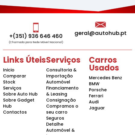
geral@autohub.pt
+(351) 936 646 460
(Chamada para Rede Móvel Nacional)
Links Úteis
Serviços
Carros
Usados
Inicio
Consultoria &
Comparar
Importação
Mercedes Benz
Stock
Automóvel
BMW
Serviços
Financiamento
Porsche
Sobre Auto Hub
& Leasing
Ferrari
Sobre Gadget
Consignação
Audi
Hub
Compramos o
Jaguar
Contactos
seu carro
Seguros
Detalhe
Automóvel &