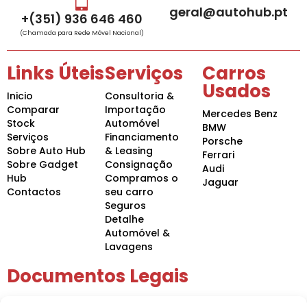
geral@autohub.pt
+(351) 936 646 460
(Chamada para Rede Móvel Nacional)
Links Úteis
Serviços
Carros
Usados
Inicio
Consultoria &
Comparar
Importação
Mercedes Benz
Stock
Automóvel
BMW
Serviços
Financiamento
Porsche
Sobre Auto Hub
& Leasing
Ferrari
Sobre Gadget
Consignação
Audi
Hub
Compramos o
Jaguar
Contactos
seu carro
Seguros
Detalhe
Automóvel &
Lavagens
Documentos Legais
Política de Privacidade