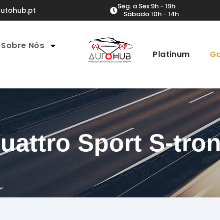
Seg. a Sex:
9h - 19h
utohub.pt
Sábado:
10h - 14h
Sobre Nós
Platinum
Go
uattro Sport S-tron