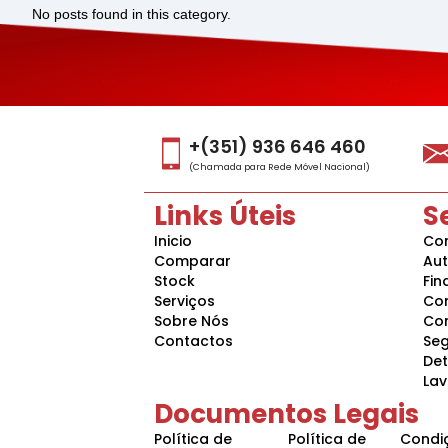
No posts found in this category.
+(351) 936 646 460
(Chamada para Rede Móvel Nacional)
Links Úteis
S
Inicio
Con
Comparar
Au
Stock
Fin
Serviços
Co
Sobre Nós
Co
Contactos
Se
Det
La
Documentos Legais
Política de
Política de
Condi