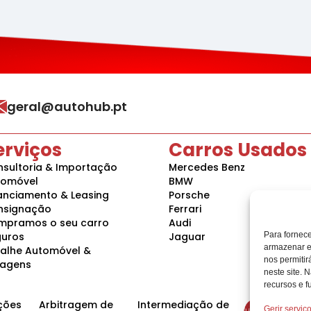
geral@autohub.pt
erviços
Carros Usados
sultoria & Importação
Mercedes Benz
tomóvel
BMW
anciamento & Leasing
Porsche
nsignação
Ferrari
mpramos o seu carro
Audi
Para fornec
guros
Jaguar
armazenar e
alhe Automóvel &
nos permiti
vagens
neste site. 
recursos e f
ções
Arbitragem de
Intermediação de
Gerir serviç