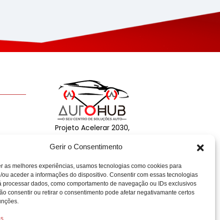
Projeto Acelerar 2030,
desenvolvido pela Condensado
Gerir o Consentimento
Numérico. Copyright © AUTO
HUB – 2025 | Gadget Hub, Lda. |
NIPC: 515244902. Todos os
er as melhores experiências, usamos tecnologias como cookies para
/ou aceder a informações do dispositivo. Consentir com essas tecnologias
direitos reservados.
rá processar dados, como comportamento de navegação ou IDs exclusivos
Não consentir ou retirar o consentimento pode afetar negativamante certos
unções.
os