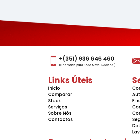
+(351) 936 646 460
(Chamada para Rede Móvel Nacional)
Links Úteis
S
Inicio
Con
Comparar
Au
Stock
Fin
Serviços
Co
Sobre Nós
Co
Contactos
Se
Det
La