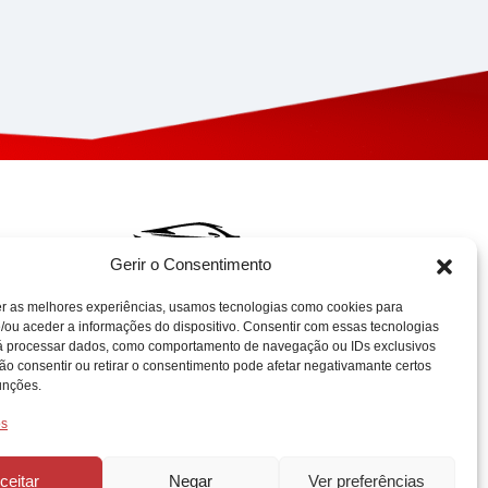
Gerir o Consentimento
er as melhores experiências, usamos tecnologias como cookies para
Projeto Acelerar 2030,
/ou aceder a informações do dispositivo. Consentir com essas tecnologias
rá processar dados, como comportamento de navegação ou IDs exclusivos
desenvolvido pela Condensado
Não consentir ou retirar o consentimento pode afetar negativamante certos
Numérico. Copyright © AUTO
unções.
HUB – 2025 | Gadget Hub, Lda. |
NIPC: 515244902. Todos os
os
direitos reservados.
ceitar
Negar
Ver preferências