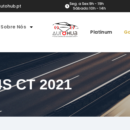
Seg. a Sex:
9h - 19h
utohub.pt
Sábado:
10h - 14h
Sobre Nós
Platinum
Go
4S CT 2021