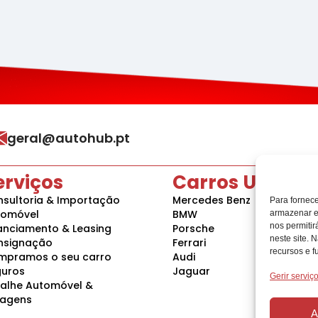
geral@autohub.pt
erviços
Carros Usados
sultoria & Importação
Mercedes Benz
Para fornec
tomóvel
BMW
armazenar e
nos permiti
anciamento & Leasing
Porsche
neste site. 
nsignação
Ferrari
recursos e f
mpramos o seu carro
Audi
guros
Jaguar
Gerir serviç
alhe Automóvel &
vagens
A