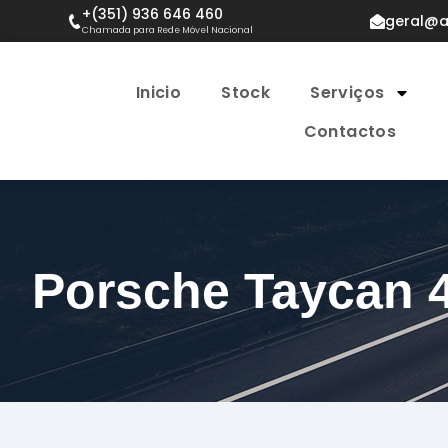
+(351) 936 646 460
geral@a
Chamada para Rede Móvel Nacional
Inicio
Stock
Serviços
Contactos
Porsche Taycan 