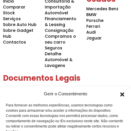
Inicio
Consultoria &
Comparar
Importação
Mercedes Benz
Stock
Automóvel
BMW
Serviços
Financiamento
Porsche
Sobre Auto Hub
& Leasing
Ferrari
Sobre Gadget
Consignação
Audi
Hub
Compramos o
Jaguar
Contactos
seu carro
Seguros
Detalhe
Automóvel &
Lavagens
Documentos Legais
Política de Privacidade
Gerir o Consentimento
Política de Cookies
Condições Gerais
Para fornecer as melhores experiências, usamos tecnologias como
Arbitragem de Conflitos
cookies para armazenar e/ou aceder a informações do dispositivo.
Intermediação de Crédito
Consentir com essas tecnologias nos permitirá processar dados, como
comportamento de navegação ou IDs exclusivos neste site. Não consentir
ou retirar o consentimento pode afetar negativamante certos recursos e