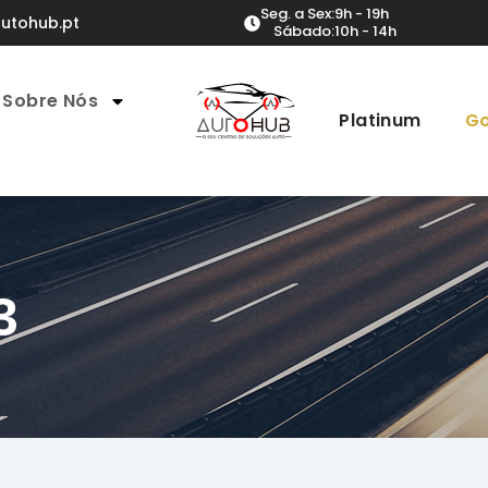
Seg. a Sex:
9h - 19h
utohub.pt
Sábado:
10h - 14h
Sobre Nós
Platinum
Go
3