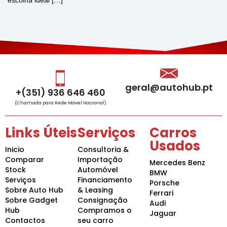
escolha ideal […]
geral@autohub.pt
+(351) 936 646 460
(Chamada para Rede Móvel Nacional)
Links Úteis
Serviços
Carros
Usados
Inicio
Consultoria &
Comparar
Importação
Mercedes Benz
Stock
Automóvel
BMW
Serviços
Financiamento
Porsche
Sobre Auto Hub
& Leasing
Ferrari
Sobre Gadget
Consignação
Audi
Hub
Compramos o
Jaguar
Contactos
seu carro