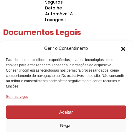
Seguros
Detalhe
Automóvel &
Lavagens
Documentos Legais
Política de Privacidade
Gerir o Consentimento
Política de Cookies
Condições Gerais
Para fornecer as melhores experiências, usamos tecnologias como
Arbitragem de Conflitos
cookies para armazenar e/ou aceder a informações do dispositivo.
Intermediação de Crédito
Consentir com essas tecnologias nos permitirá processar dados, como
comportamento de navegação ou IDs exclusivos neste site. Não consentir
ou retirar o consentimento pode afetar negativamante certos recursos e
funções.
Gerir serviços
Aceitar
Negar
Projeto Acelerar 2030, desenvolvido pela Condensado