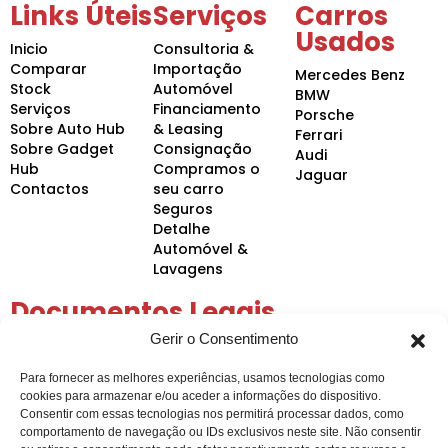
Links Úteis
Serviços
Carros
Usados
Inicio
Consultoria &
Comparar
Importação
Mercedes Benz
Stock
Automóvel
BMW
Serviços
Financiamento
Porsche
Sobre Auto Hub
& Leasing
Ferrari
Sobre Gadget
Consignação
Audi
Hub
Compramos o
Jaguar
Contactos
seu carro
Seguros
Detalhe
Automóvel &
Lavagens
Documentos Legais
Gerir o Consentimento
Política de Privacidade
Política de Cookies
Para fornecer as melhores experiências, usamos tecnologias como
Condições Gerais
cookies para armazenar e/ou aceder a informações do dispositivo.
Arbitragem de Conflitos
Consentir com essas tecnologias nos permitirá processar dados, como
comportamento de navegação ou IDs exclusivos neste site. Não consentir
Intermediação de Crédito