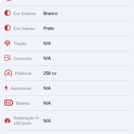
Branco
Cor Exterior
Preto
Cor Interior
N/A
Tração
N/A
Consumo
258 cv
Potência
N/A
Autonomia
N/A
Bateria
Aceleração 0-
N/A
100 km/h