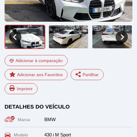
Adicionar à comparação
Partilhar
Imprimir
Facebook
LinkedIn
DETALHES DO VEÍCULO
WhatsApp
Email
BMW
Marca
430 i M Sport
Modelo