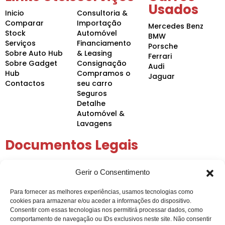
Usados
Inicio
Consultoria &
Comparar
Importação
Mercedes Benz
Stock
Automóvel
BMW
Serviços
Financiamento
Porsche
Sobre Auto Hub
& Leasing
Ferrari
Sobre Gadget
Consignação
Audi
Hub
Compramos o
Jaguar
Contactos
seu carro
Seguros
Detalhe
Automóvel &
Lavagens
Documentos Legais
Política de Privacidade
Gerir o Consentimento
Política de Cookies
Condições Gerais
Para fornecer as melhores experiências, usamos tecnologias como
Arbitragem de Conflitos
cookies para armazenar e/ou aceder a informações do dispositivo.
Intermediação de Crédito
Consentir com essas tecnologias nos permitirá processar dados, como
comportamento de navegação ou IDs exclusivos neste site. Não consentir