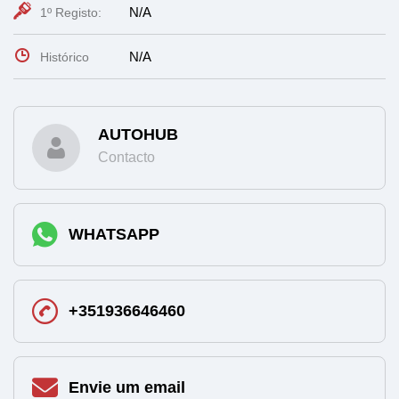
N/A
1º Registo:
N/A
Histórico
AUTOHUB
Contacto
WHATSAPP
+351936646460
Envie um email