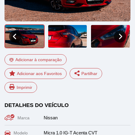
Adicionar à comparação
Partilhar
Imprimir
Facebook
LinkedIn
DETALHES DO VEÍCULO
WhatsApp
Email
Nissan
Marca
Micra 1.0 IG-T Acenta CVT
Modelo