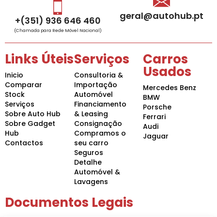
geral@autohub.pt
+(351) 936 646 460
(Chamada para Rede Móvel Nacional)
Links Úteis
Serviços
Carros
Usados
Inicio
Consultoria &
Comparar
Importação
Mercedes Benz
Stock
Automóvel
BMW
Serviços
Financiamento
Porsche
Sobre Auto Hub
& Leasing
Ferrari
Sobre Gadget
Consignação
Audi
Hub
Compramos o
Jaguar
Contactos
seu carro
Seguros
Detalhe
Automóvel &
Lavagens
Documentos Legais