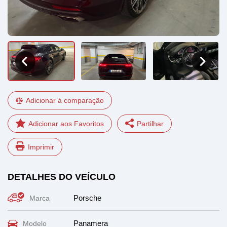
Adicionar à comparação
Partilhar
Imprimir
Facebook
LinkedIn
DETALHES DO VEÍCULO
WhatsApp
Email
Porsche
Marca
Panamera
Modelo