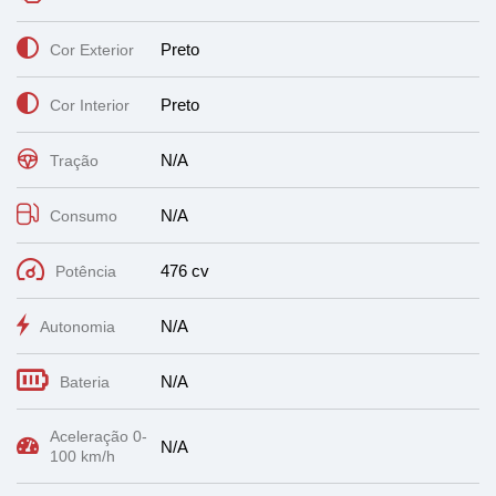
Preto
Cor Exterior
Preto
Cor Interior
N/A
Tração
N/A
Consumo
476 cv
Potência
N/A
Autonomia
N/A
Bateria
Aceleração 0-
N/A
100 km/h