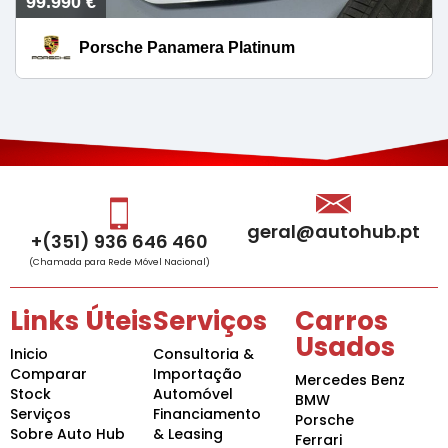
99.990 €
Porsche Panamera Platinum
geral@autohub.pt
+(351) 936 646 460
(Chamada para Rede Móvel Nacional)
Links Úteis
Serviços
Carros
Usados
Inicio
Consultoria &
Comparar
Importação
Mercedes Benz
Stock
Automóvel
BMW
Serviços
Financiamento
Porsche
Sobre Auto Hub
& Leasing
Ferrari