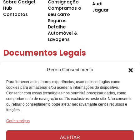
Sobre Gadget
Consignação
Audi
Hub
Compramos o
Jaguar
Contactos
seu carro
Seguros
Detalhe
Automóvel &
Lavagens
Documentos Legais
Política de Privacidade
Gerir o Consentimento
Política de Cookies
Condições Gerais
Para fornecer as melhores experiências, usamos tecnologias como
Arbitragem de Conflitos
cookies para armazenar e/ou aceder a informações do dispositivo.
Intermediação de Crédito
Consentir com essas tecnologias nos permitirá processar dados, como
comportamento de navegação ou IDs exclusivos neste site. Não consentir
ou retirar o consentimento pode afetar negativamante certos recursos e
funções.
Gerir serviços
ACEITAR