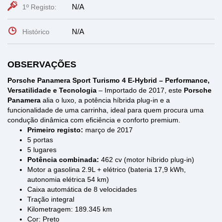
N/A
1º Registo:
N/A
Histórico
OBSERVAÇÕES
Porsche Panamera Sport Turismo 4 E-Hybrid – Performance,
Versatilidade e Tecnologia
– Importado de 2017, este
Porsche
Panamera
alia o luxo, a potência híbrida plug-in e a
funcionalidade de uma carrinha, ideal para quem procura uma
condução dinâmica com eficiência e conforto premium.
Primeiro registo:
março de 2017
5 portas
5 lugares
Potência combinada:
462 cv (motor híbrido plug-in)
Motor a gasolina 2.9L + elétrico (bateria 17,9 kWh,
autonomia elétrica 54 km)
Caixa automática de 8 velocidades
Tração integral
Kilometragem: 189.345 km
Cor: Preto