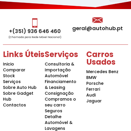
geral@autohub.pt
+(351) 936 646 460
(Chamada para Rede Móvel Nacional)
Links Úteis
Serviços
Carros
Usados
Inicio
Consultoria &
Comparar
Importação
Mercedes Benz
Stock
Automóvel
BMW
Serviços
Financiamento
Porsche
Sobre Auto Hub
& Leasing
Ferrari
Sobre Gadget
Consignação
Audi
Hub
Compramos o
Jaguar
Contactos
seu carro
Seguros
Detalhe
Automóvel &
Lavagens