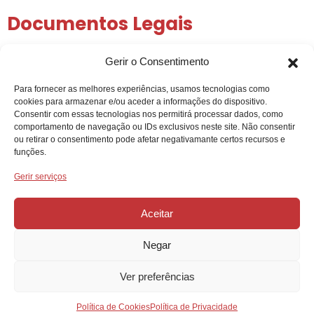
Documentos Legais
Política de Privacidade
Gerir o Consentimento
Política de Cookies
Condições Gerais
Para fornecer as melhores experiências, usamos tecnologias como
Arbitragem de Conflitos
cookies para armazenar e/ou aceder a informações do dispositivo.
Intermediação de Crédito
Consentir com essas tecnologias nos permitirá processar dados, como
comportamento de navegação ou IDs exclusivos neste site. Não consentir
ou retirar o consentimento pode afetar negativamante certos recursos e
funções.
Gerir serviços
Aceitar
Negar
Projeto Acelerar 2030, desenvolvido pela Condensado
Numérico. Copyright © AUTO HUB – 2025 | Gadget Hub,
Lda. | NIPC: 515244902. Todos os direitos reservados.
Ver preferências
Política de Cookies
Política de Privacidade