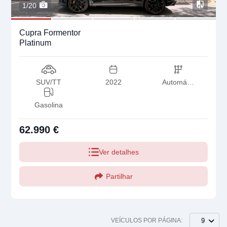
1/20
Cupra Formentor
Platinum
SUV/TT
2022
Automática
Gasolina
62.990 €
Ver detalhes
Partilhar
VEÍCULOS POR PÁGINA:
9