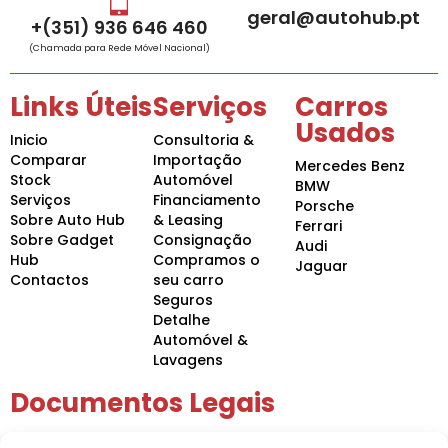
geral@autohub.pt
+(351) 936 646 460
(Chamada para Rede Móvel Nacional)
Links Úteis
Serviços
Carros
Usados
Inicio
Consultoria &
Comparar
Importação
Mercedes Benz
Stock
Automóvel
BMW
Serviços
Financiamento
Porsche
Sobre Auto Hub
& Leasing
Ferrari
Sobre Gadget
Consignação
Audi
Hub
Compramos o
Jaguar
Contactos
seu carro
Seguros
Detalhe
Automóvel &
Lavagens
Documentos Legais
Política de Privacidade