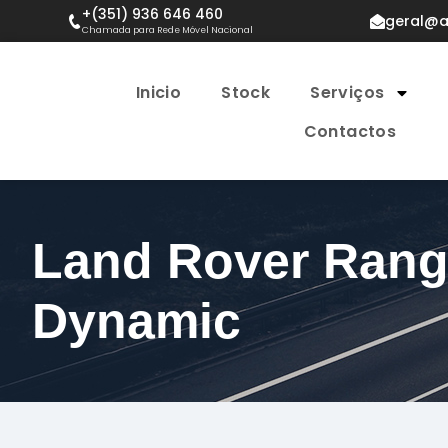
+(351) 936 646 460
geral@a
Chamada para Rede Móvel Nacional
Inicio
Stock
Serviços
Contactos
Land Rover Rang
Dynamic