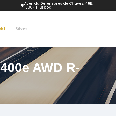
Avenida Defensores de Chaves, 48B,
1000-111 Lisboa
ld
Silver
P400e AWD R-