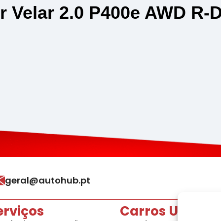
r Velar 2.0 P400e AWD R-
geral@autohub.pt
erviços
Carros Usados