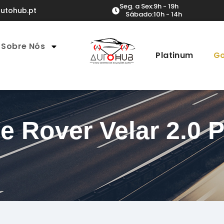
Seg. a Sex:
9h - 19h
utohub.pt
Sábado:
10h - 14h
Sobre Nós
Platinum
Go
e Rover Velar 2.0 