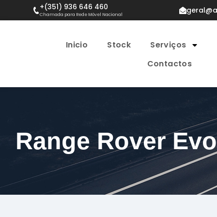
+(351) 936 646 460
geral@a
Chamada para Rede Móvel Nacional
Inicio
Stock
Serviços
Contactos
Range Rover Ev