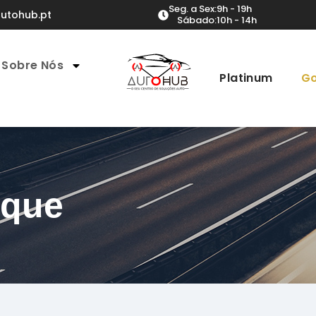
Seg. a Sex:
9h - 19h
utohub.pt
Sábado:
10h - 14h
Sobre Nós
Platinum
Go
oque